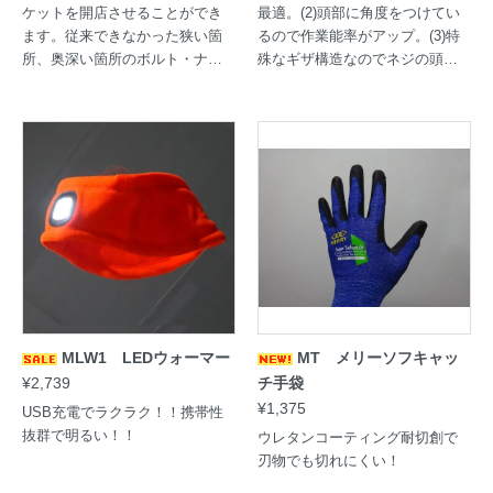
ケットを開店させることができ
最適。(2)頭部に角度をつけてい
ます。従来できなかった狭い箇
るので作業能率がアップ。(3)特
所、奥深い箇所のボルト・ナッ
殊なギザ構造なのでネジの頭を
トの締め戻し作業が行えます。
しっかりつかみます。
全長：約496mm（本体＋スト
レートバー）質量：1,585g角穴
サイズ：凸部12.7mm×凹部12.7
mm使用最大トルク：196N-m
MLW1 LEDウォーマー
MT メリーソフキャッ
¥2,739
チ手袋
¥1,375
USB充電でラクラク！！携帯性
抜群で明るい！！
ウレタンコーティング耐切創で
刃物でも切れにくい！