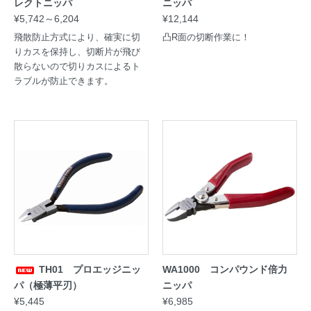
レクトニッパ
ニッパ
¥5,742～6,204
¥12,144
飛散防止方式により、確実に切
凸R面の切断作業に！
りカスを保持し、切断片が飛び
散らないので切りカスによるト
ラブルが防止できます。
TH01 プロエッジニッ
WA1000 コンパウンド倍力
パ（極薄平刃）
ニッパ
¥5,445
¥6,985