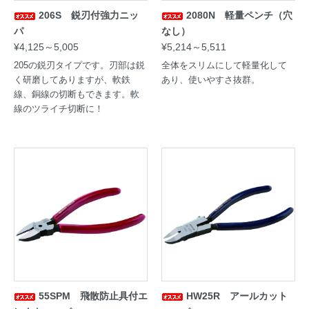
206S 鋭刃付強力ニッ
2080N 軽量ペンチ（穴
パ
なし）
¥4,125～5,005
¥5,214～5,511
205の鋭刃タイプです。刃部は鋭
全体をスリムにして軽量化して
く研磨してありますが、軟鉄
あり、使いやすさ抜群。
線、銅線の切断もできます。軟
線のツライチ切断に！
55SPM 飛散防止具付エ
HW25R アールカット