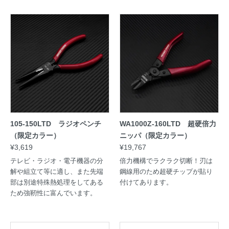
105-150LTD ラジオペンチ
WA1000Z-160LTD 超硬倍力
（限定カラー）
ニッパ（限定カラー）
¥3,619
¥19,767
テレビ・ラジオ・電子機器の分
倍力機構でラクラク切断！刃は
解や組立て等に適し、また先端
鋼線用のため超硬チップが貼り
部は別途特殊熱処理をしてある
付けてあります。
ため強靭性に富んでいます。