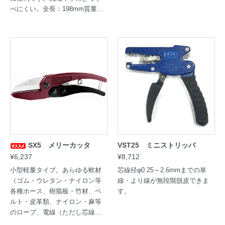
べにくい。全長：198mm質量：2
20g
SX5 メリーカッタ
VST25 ミニストリッパ
¥6,237
¥8,712
小型軽量タイプ。あらゆる軟材
芯線径φ0.25～2.6mmまでの単
（ゴム・ウレタン・ナイロン等
線・より線が無段階脱皮できま
各種ホース、樹脂板・竹材、ベ
す。
ルト・皮革類、ナイロン・麻等
のロープ、電線（ただし芯線が
より線の銅線に限る）の切断作