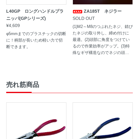
L40GP ロングハンドルプラ
ZA185T ネジラー
ニッパ(GPシリーズ)
SOLD OUT
¥4,609
(1)M2～M8のつぶれたネジ、錆び
たネジの取り外し、締め付けに
φ5mmまでのプラスチックの切断
最適。(2)頭部に角度をつけてい
に！柄部が長いため軽い力で切
るので作業効率がアップ。(3)特
断できます。
殊なギザ構造なのでネジの頭を
しっかり掴みます。
売れ筋商品