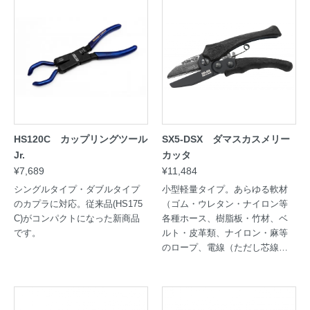
HS120C カップリングツール
SX5-DSX ダマスカスメリー
Jr.
カッタ
¥7,689
¥11,484
シングルタイプ・ダブルタイプ
小型軽量タイプ。あらゆる軟材
のカプラに対応。従来品(HS175
（ゴム・ウレタン・ナイロン等
C)がコンパクトになった新商品
各種ホース、樹脂板・竹材、ベ
です。
ルト・皮革類、ナイロン・麻等
のロープ、電線（ただし芯線が
より線の銅線に限る）の切断作
業に。切り口まっすぐ。