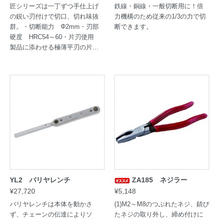
匠シリーズは一丁ずつ手仕上げ
鉄線・銅線・一般切断用に！倍
の鋭い刃付けで切口、切れ味抜
力機構のため従来の1/3の力で切
群。・切断能力 Φ2mm・刃部
断できます。
硬度 HRC54～60・片刃使用
製品に添わせる極薄平刃の片刃
使用ゲート処理の簡素化に最
適。
YL2 バリヤレンチ
ZA185 ネジラー
¥27,720
¥5,148
バリヤレンチは本体を動かさ
(1)M2～M8のつぶれたネジ、錆び
ず、チェーンの伝達によりソ
たネジの取り外し、締め付けに