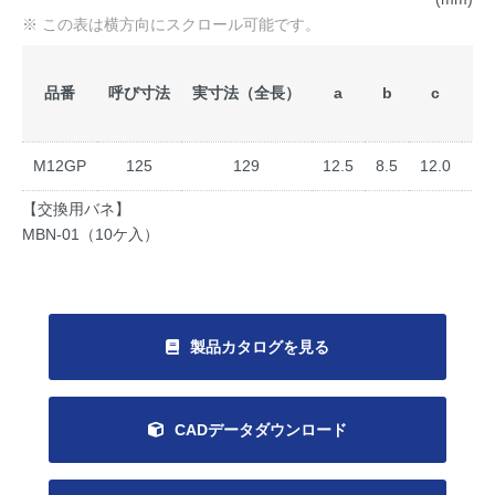
品番
呼び寸法
実寸法（全長）
a
b
c
質量
M12GP
125
129
12.5
8.5
12.0
【交換用バネ】
MBN-01（10ケ入）
製品カタログを見る
CADデータダウンロード