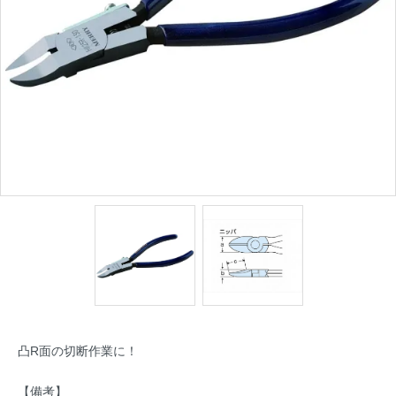
凸R面の切断作業に！
【備考】