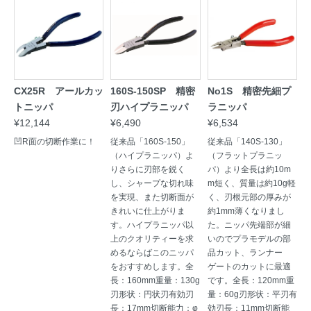
CX25R アールカッ
160S-150SP 精密
No1S 精密先細プ
トニッパ
刃ハイプラニッパ
ラニッパ
¥12,144
¥6,490
¥6,534
凹R面の切断作業に！
従来品「160S-150」
従来品「140S-130」
（ハイプラニッパ）よ
（フラットプラニッ
りさらに刃部を鋭く
パ）より全長は約10m
し、シャープな切れ味
m短く、質量は約10g軽
を実現、また切断面が
く、刃根元部の厚みが
きれいに仕上がりま
約1mm薄くなりまし
す。ハイプラニッパ以
た。ニッパ先端部が細
上のクオリティーを求
いのでプラモデルの部
めるならばこのニッパ
品カット、ランナー
をおすすめします。全
ゲートのカットに最適
長：160mm重量：130g
です。全長：120mm重
刃形状：円状刃有効刃
量：60g刃形状：平刃有
長：17mm切断能力：φ
効刃長：11mm切断能