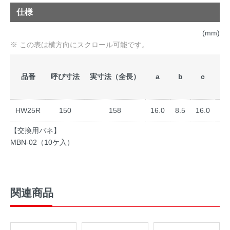
仕様
(mm)
品番
呼び寸法
実寸法（全長）
a
b
c
質量
HW25R
150
158
16.0
8.5
16.0
【交換用バネ】
MBN-02（10ケ入）
関連商品