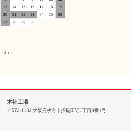
13
14
15
16
17
18
19
20
21
22
23
24
25
26
27
28
29
30
たします。
本社工場
〒573-1132
大阪府枚方市招提田近1丁目8番1号