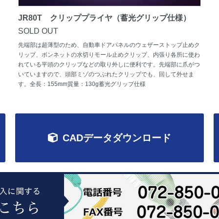
JR80T クリッププライヤ（蓄光グリップ仕様）
SOLD OUT
先端部は超薄型のため、自動車ドアパネルのウェザーストップ止めク
リップ、ボンネットの水切りモール止めクリップ、内張り各所に使わ
れている平頭のクリップなどの取り外しに便利です。先端部に爪がつ
いていますので、頭部ミゾのつぶれたクリップでも、回して外せま
す。全長：155mm質量：130g蓄光グリップ仕様
CADデータダウンロード