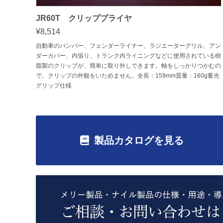
JR60T クリッププライヤ
¥8,514
自動車のバンパー、フェンダーライナー、ラジエーターグリル、アン
ダーカバー、内張り、トランク内ライニングなどに使用されている樹
脂製のクリップが、簡単に取り外しできます。軸をしっかりつかむの
で、クリップの外観をいためません。全長：159mm質量：160g蓄光
グリップ仕様
製品カタログを見る