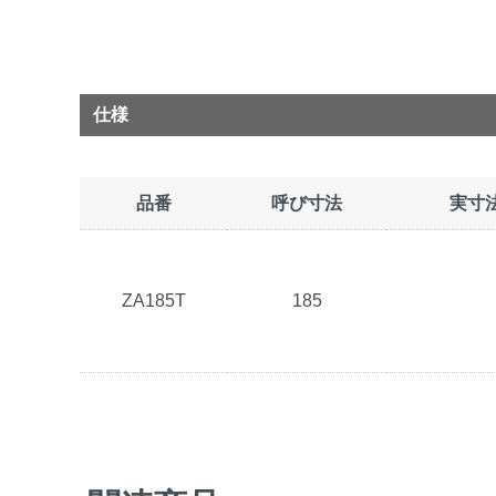
仕様
品番
呼び寸法
実寸
ZA185T
185