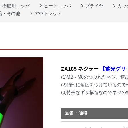
樹脂用ニッパ
ヒートニッパ
プライヤ
カッ
品・その他
アウトレット
ZA185 ネジラー
【蓄光グリ
(1)M2～M8のつぶれたネジ、
(2)頭部に角度をつけているの
(3)特殊なギザ構造なのでネジ
品番・価格