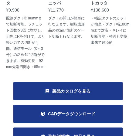
タ
ニッパ
トカッタ
¥9,900
¥11,770
¥138,600
配線ダクト巾80mmま
ダクトの開口が簡単に
・幅広ダクトのカット
で切断可能。ラチェッ
行なえます。樹脂成形
が簡単・ダクト幅100m
ト回数を3回に増やし、
品の奥深い箇所のゲー
mまで対応・キレイに
刃先にRを付けて、より
ト切断も行なえます。
切断可能・替刃も交換
軽い力での切断が可
出来て経済的
能。通信モール（0～3
号）の斜め45°切断がで
きます。有効刃長：92
mm先端刃開き：85mm
製品カタログを見る
CADデータダウンロード