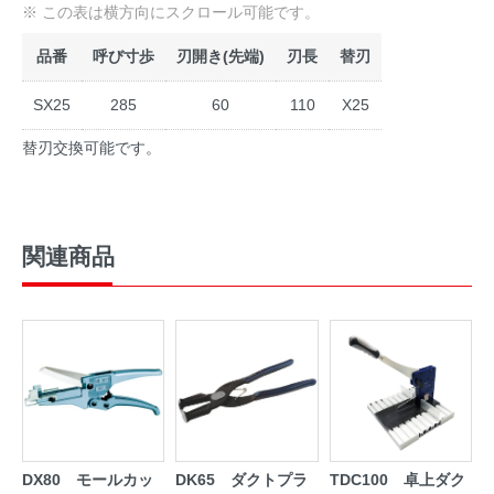
品番
呼び寸歩
刃開き(先端)
刃長
替刃
SX25
285
60
110
X25
替刃交換可能です。
関連商品
DX80 モールカッ
DK65 ダクトプラ
TDC100 卓上ダク