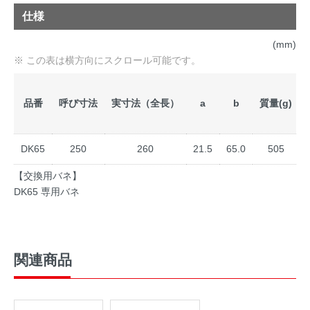
仕様
(mm)
品番
呼び寸法
実寸法（全長）
a
b
質量(g)
DK65
250
260
21.5
65.0
505
【交換用バネ】
DK65 専用バネ
関連商品