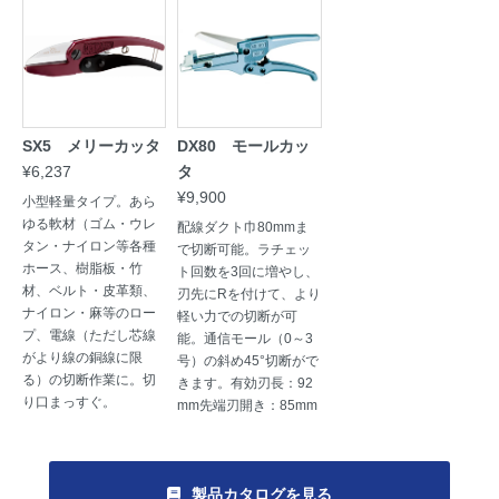
SX5 メリーカッタ
DX80 モールカッ
¥6,237
タ
¥9,900
小型軽量タイプ。あら
ゆる軟材（ゴム・ウレ
配線ダクト巾80mmま
タン・ナイロン等各種
で切断可能。ラチェッ
ホース、樹脂板・竹
ト回数を3回に増やし、
材、ベルト・皮革類、
刃先にRを付けて、より
ナイロン・麻等のロー
軽い力での切断が可
プ、電線（ただし芯線
能。通信モール（0～3
がより線の銅線に限
号）の斜め45°切断がで
る）の切断作業に。切
きます。有効刃長：92
り口まっすぐ。
mm先端刃開き：85mm
製品カタログを見る