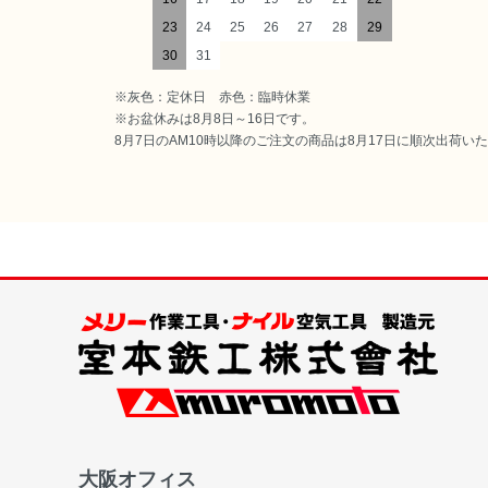
23
24
25
26
27
28
29
30
31
※灰色：定休日 赤色：臨時休業
※お盆休みは8月8日～16日です。
8月7日のAM10時以降のご注文の商品は8月17日に順次出荷い
大阪オフィス