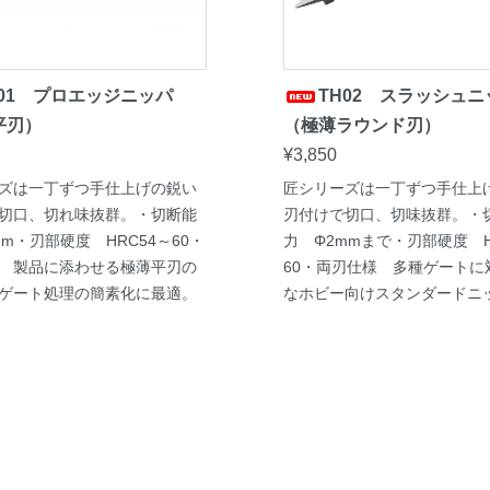
H01 プロエッジニッパ
TH02 スラッシュニ
平刃）
（極薄ラウンド刃）
¥3,850
ズは一丁ずつ手仕上げの鋭い
匠シリーズは一丁ずつ手仕上
切口、切れ味抜群。・切断能
刃付けで切口、切味抜群。・
m・刃部硬度 HRC54～60・
力 Φ2mmまで・刃部硬度 H
 製品に添わせる極薄平刃の
60・両刃仕様 多種ゲートに
ゲート処理の簡素化に最適。
なホビー向けスタンダードニ