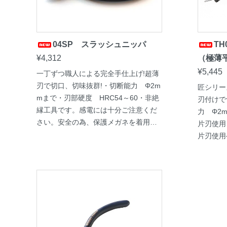
04SP スラッシュニッパ
T
¥4,312
（極薄
¥5,445
一丁ずつ職人による完全手仕上げ!超薄
刃で切口、切味抜群!・切断能力 Φ2m
匠シリー
mまで・刃部硬度 HRC54～60・非絶
刃付けで
縁工具です。感電には十分ご注意くだ
力 Φ2m
さい。安全の為、保護メガネを着用下
片刃使用
さい。・極薄刃で精細に仕上がってい
片刃使用
ますので、ケース等にて保管願いま
す。※透明、半透明の硬いパーツは能
力内でも絶対に使用しないでくださ
い。