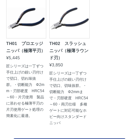
TH01 プロエッジ
TH02 スラッシュ
ニッパ（極薄平刃）
ニッパ（極薄ラウン
¥5,445
ド刃）
¥3,850
匠シリーズは一丁ずつ
手仕上げの鋭い刃付け
匠シリーズは一丁ずつ
で切口、切れ味抜
手仕上げの鋭い刃付け
群。・切断能力 Φ2m
で切口、切味抜群。・
m・刃部硬度 HRC54
切断能力 Φ2mmま
～60・片刃使用 製品
で・刃部硬度 HRC54
に添わせる極薄平刃の
～60・両刃仕様 多種
片刃使用ゲート処理の
ゲートに対応可能なホ
簡素化に最適。
ビー向けスタンダード
ニッパ