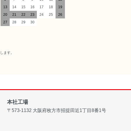
13
14
15
16
17
18
19
20
21
22
23
24
25
26
27
28
29
30
たします。
本社工場
〒573-1132
大阪府枚方市招提田近1丁目8番1号