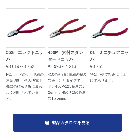
55S エレクトニッ
450P 穴付スタン
01 ミニチュアニッ
パ
ダードニッパ
パ
¥3,619～3,762
¥3,993～4,213
¥3,751
PCボードのリード線の
450の刃部に電線の脱皮
特に小型で精密に仕上
連続切断、その他電子
穴を付けたタイプで
げてあります。
機器の精密切断に最も
す。450P-125脱皮穴1.
よく利用されていま
2φmm。450P-150脱皮
す。
穴1.7φmm。
製品カタログを見る