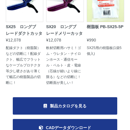
SX25 ロングブ
SX20 ロングブ
樹脂板 PB-SX25-5P
レードダクトカッタ
レードメリーカッタ
¥12,078
¥12,078
¥990
配線ダクト（樹脂製）
軟材切断用ハサミ！ゴ
SX25用の樹脂板(1袋5
などの切断に！配線ダ
ム・ウレタン・ナイロ
個入)
クト、幅広でフラット
ンホース・通信モー
なケーブルプロテクタ
ル・ベルト・皮・電線
等少し硬さがあり薄く
（芯線が細いより線に
て幅広の樹脂製品の切
限る）などの切断に！
断に！
切断面が美しい！
製品カタログを見る
CADデータダウンロード