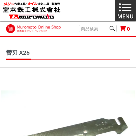
0
替刃 X25