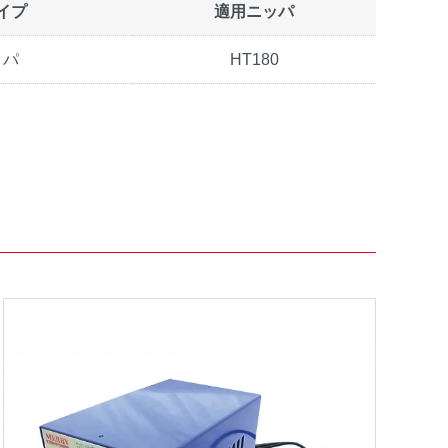
イプ
適用ニッパ
ッパ
HT180