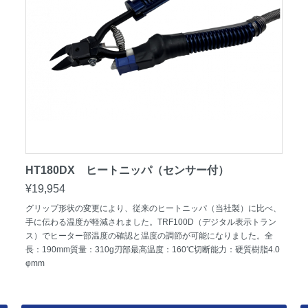
HT180DX ヒートニッパ（センサー付）
¥19,954
グリップ形状の変更により、従来のヒートニッパ（当社製）に比べ、
手に伝わる温度が軽減されました。TRF100D（デジタル表示トラン
ス）でヒーター部温度の確認と温度の調節が可能になりました。全
長：190mm質量：310g刃部最高温度：160℃切断能力：硬質樹脂4.0
φmm