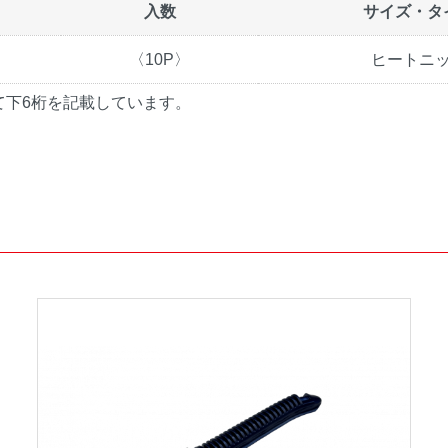
入数
サイズ・タ
〈10P〉
ヒートニ
いて下6桁を記載しています。