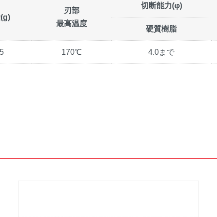
切断能力(φ)
刃部
g)
最高温度
硬質樹脂
5
170℃
4.0まで