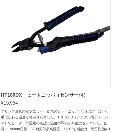
HT180DX ヒートニッパ（センサー付）
¥19,954
グリップ形状の変更により、従来のヒートニッパ（当社製）に比べ、
手に伝わる温度が軽減されました。TRF100D（デジタル表示トラン
ス）でヒーター部温度の確認と温度の調節が可能になりました。全
長：190mm質量：310g刃部最高温度：160℃切断能力：硬質樹脂4.0