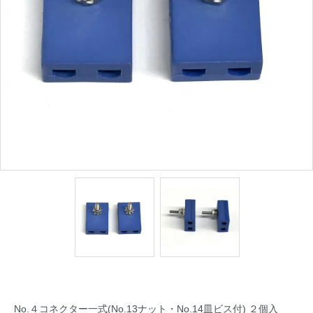
No.４コネクター一式(No.13ナット・No.14皿ビス付) ２個入