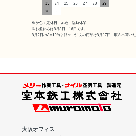
23
24
25
26
27
28
29
30
31
※灰色：定休日 赤色：臨時休業
※お盆休みは8月8日～16日です。
8月7日のAM10時以降のご注文の商品は8月17日に順次出荷い
大阪オフィス