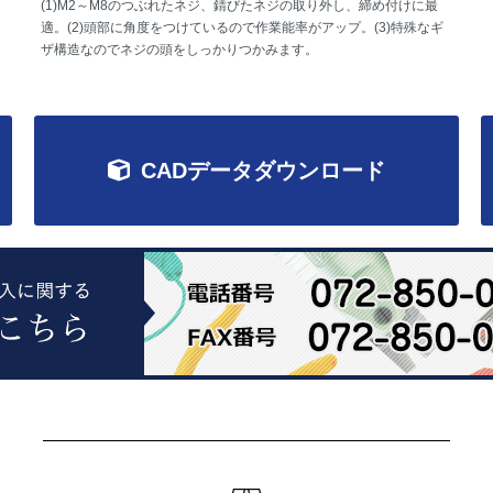
(1)M2～M8のつぶれたネジ、錆びたネジの取り外し、締め付けに最
適。(2)頭部に角度をつけているので作業能率がアップ。(3)特殊なギ
ザ構造なのでネジの頭をしっかりつかみます。
CADデータダウンロード