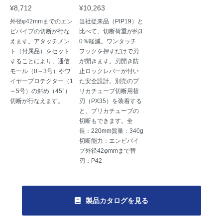
¥8,712
¥10,263
外径φ42mmまでのエン
当社従来品（PIP19）と
ビパイプの切断が行な
比べて、切断荷重が約3
えます。アタッチメン
0％軽減。ワンタッチ
ト（付属品）をセット
フックを押すだけで刃
することにより、通信
が開きます。刃開き防
モール（0～3号）やワ
止ロックレバーが付い
イヤープロテクター（1
た安全設計。別売のプ
～5号）の斜め（45°）
リカチューブ切断用替
切断が行なえます。
刃（PX35）を装着する
と、プリカチューブの
切断もできます。全
長：220mm質量：340g
切断能力：エンビパイ
プ外径42φmmまで替
刃：P42
製品カタログを見る