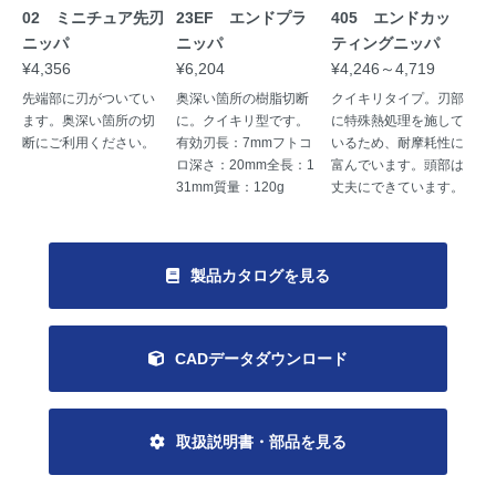
02 ミニチュア先刃
23EF エンドプラ
405 エンドカッ
ニッパ
ニッパ
ティングニッパ
¥4,356
¥6,204
¥4,246～4,719
先端部に刃がついてい
奥深い箇所の樹脂切断
クイキリタイプ。刃部
ます。奥深い箇所の切
に。クイキリ型です。
に特殊熱処理を施して
断にご利用ください。
有効刃長：7mmフトコ
いるため、耐摩耗性に
ロ深さ：20mm全長：1
富んでいます。頭部は
31mm質量：120g
丈夫にできています。
製品カタログを見る
CADデータダウンロード
取扱説明書・部品を見る