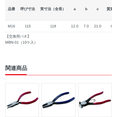
品番
呼び寸法
実寸法（全長）
a
b
c
質量(g
M16
115
118
12.0
7.0
21.0
65
【交換用バネ】
MBN-01（10ケ入）
関連商品