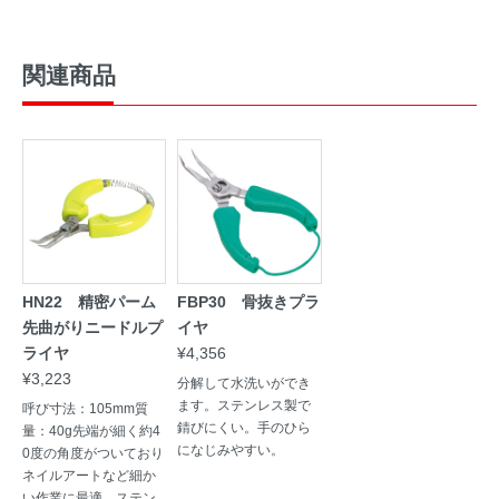
関連商品
HN22 精密パーム
FBP30 骨抜きプラ
先曲がりニードルプ
イヤ
ライヤ
¥4,356
¥3,223
分解して水洗いができ
ます。ステンレス製で
呼び寸法：105mm質
錆びにくい。手のひら
量：40g先端が細く約4
になじみやすい。
0度の角度がついており
ネイルアートなど細か
い作業に最適。ステン