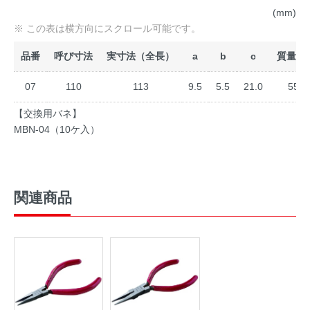
(mm)
品番
呼び寸法
実寸法（全長）
a
b
c
質量(g)
07
110
113
9.5
5.5
21.0
55
【交換用バネ】
MBN-04（10ケ入）
関連商品